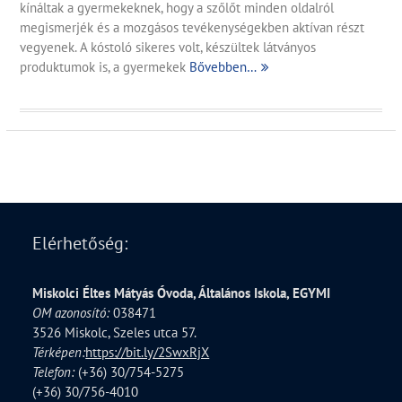
kínáltak a gyermekeknek, hogy a szőlőt minden oldalról
megismerjék és a mozgásos tevékenységekben aktívan részt
vegyenek. A kóstoló sikeres volt, készültek látványos
produktumok is, a gyermekek
Bővebben…
Elérhetőség:
Miskolci Éltes Mátyás Óvoda, Általános Iskola, EGYMI
OM azonosító:
038471
3526 Miskolc, Szeles utca 57.
Térképen:
https://bit.ly/2SwxRjX
Telefon:
(+36) 30/754-5275
(+36) 30/756-4010