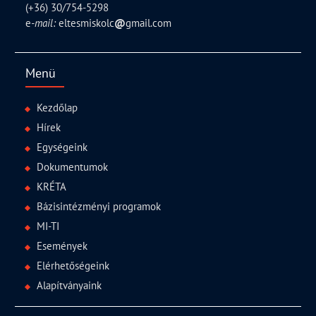
(+36) 30/754-5298
e
-mail:
eltesmiskolc
@
gmail.com
Menü
Kezdőlap
Hírek
Egységeink
Dokumentumok
KRÉTA
Bázisintézményi programok
MI-TI
Események
Elérhetőségeink
Alapítványaink