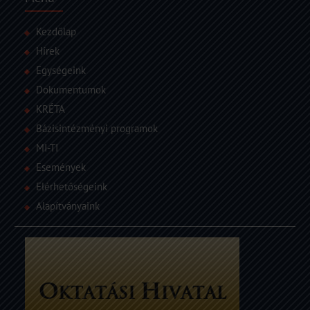
Kezdőlap
Hírek
Egységeink
Dokumentumok
KRÉTA
Bázisintézményi programok
MI-TI
Események
Elérhetőségeink
Alapítványaink