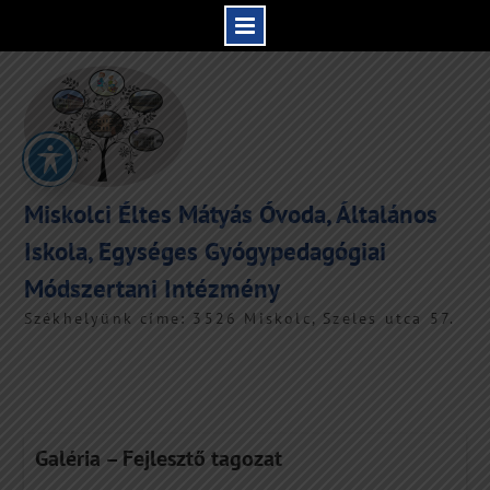
Skip
to
content
Miskolci Éltes Mátyás Óvoda, Általános
Iskola, Egységes Gyógypedagógiai
Módszertani Intézmény
Székhelyünk címe: 3526 Miskolc, Szeles utca 57.
Galéria – Fejlesztő tagozat