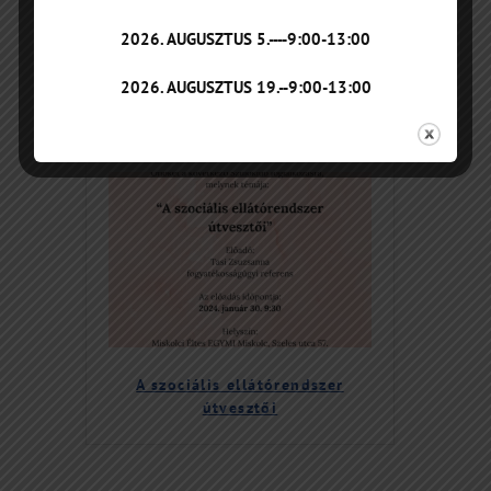
2026. AUGUSZTUS 5.----9:00-13:00
2023 december
2026. AUGUSZTUS 19.--9:00-13:00
A szociális ellátórendszer
útvesztői