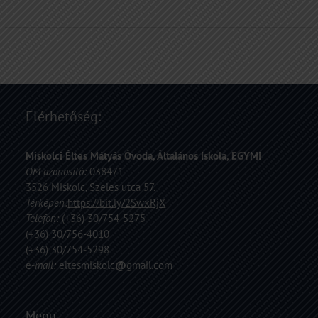
Elérhetőség:
Miskolci Éltes Mátyás Óvoda, Általános Iskola, EGYMI
OM azonosító:
038471
3526 Miskolc, Szeles utca 57.
Térképen:
https://bit.ly/2SwxRjX
Telefon:
(+36) 30/754-5275
(+36) 30/756-4010
(+36) 30/754-5298
e
-mail:
eltesmiskolc
@
gmail.com
Menü