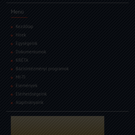
Menü
Kezdőlap
Hírek
Egységeink
Dokumentumok
KRÉTA
Bázisintézményi programok
MI-TI
Események
Elérhetőségeink
Alapítványaink