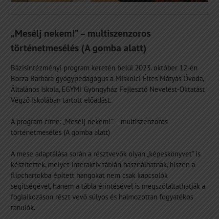
„Mesélj nekem!” – multiszenzoros
történetmesélés (A gomba alatt)
Bázisintézményi program keretén belül 2023. október 12-én
Borza Barbara gyógypedagógus a Miskolci Éltes Mátyás Óvoda,
Általános Iskola, EGYMI Gyöngyház Fejlesztő Nevelést-Oktatást
Végző Iskolában tartott előadást.
A program címe: „Mesélj nekem!” – multiszenzoros
történetmesélés (A gomba alatt)
A mese adaptálása során a résztvevők olyan „képeskönyvet” is
készítettek, melyet interaktív táblán használhatnak, hiszen a
flipchartokba épített hangokat nem csak kapcsolók
segítségével, hanem a tábla érintésével is megszólaltathatják a
foglalkozáson részt vevő súlyos és halmozottan fogyatékos
tanulók.