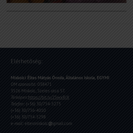
Elérhetőség:
Miskolci Éltes Mátyás Óvoda, Általános Iskola, EGYMI
OM azonosító:
038471
3526 Miskolc, Szeles utca 57.
Térképen:
https://bit.ly/2SwxRjX
Telefon:
(+36) 30/754-5275
(+36) 30/756-4010
(+36) 30/754-5298
e
-mail:
eltesmiskolc
@
gmail.com