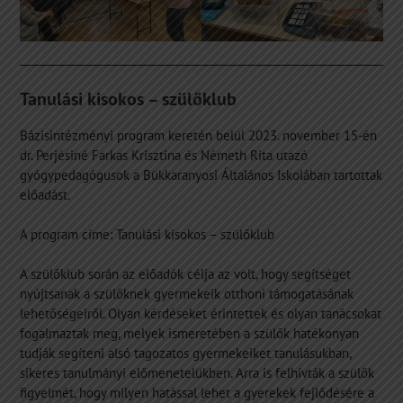
Tanulási kisokos – szülőklub
Bázisintézményi program keretén belül 2023. november 15-én
dr. Perjésiné Farkas Krisztina és Németh Rita utazó
gyógypedagógusok a Bükkaranyosi Általános Iskolában tartottak
előadást.
A program címe: Tanulási kisokos – szülőklub
A szülőklub során az előadók célja az volt, hogy segítséget
nyújtsanak a szülőknek gyermekeik otthoni támogatásának
lehetőségeiről. Olyan kérdéseket érintettek és olyan tanácsokat
fogalmaztak meg, melyek ismeretében a szülők hatékonyan
tudják segíteni alsó tagozatos gyermekeiket tanulásukban,
sikeres tanulmányi előmenetelükben. Arra is felhívták a szülők
figyelmét, hogy milyen hatással lehet a gyerekek fejlődésére a