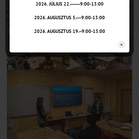
2026. JÚLIUS 22.--------9:00-13:00
lehetőségeiről. Olyan kérdéseket érintettek és olyan tanácsokat
fogalmaztak meg, melyek ismeretében a szülők hatékonyan
2026. AUGUSZTUS 5.----9:00-13:00
tudják segíteni felső tagozatos gyermekeiket tanulásukban,
sikeres tanulmányi előmenetelükben.
2026. AUGUSZTUS 19.--9:00-13:00