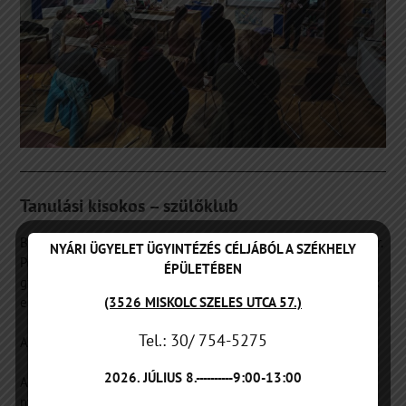
Tanulási kisokos – szülőklub
Bázisintézményi program keretén belül 2023. október 24-én dr.
NYÁRI ÜGYELET ÜGYINTÉZÉS CÉLJÁBÓL A SZÉKHELY
Perjésiné Farkas Krisztina és Németh Rita utazó
ÉPÜLETÉBEN
gyógypedagógusok a Nyékládházi Általános Iskolában tartottak
(3526 MISKOLC SZELES UTCA 57.)
előadást.
Tel.: 30/ 754-5275
A program címe: Tanulási kisokos – szülőklub
2026. JÚLIUS 8.----------9:00-13:00
A szülőklub során az előadók célja az volt, hogy segítséget
nyújtsanak a szülőknek gyermekeik otthoni támogatásának