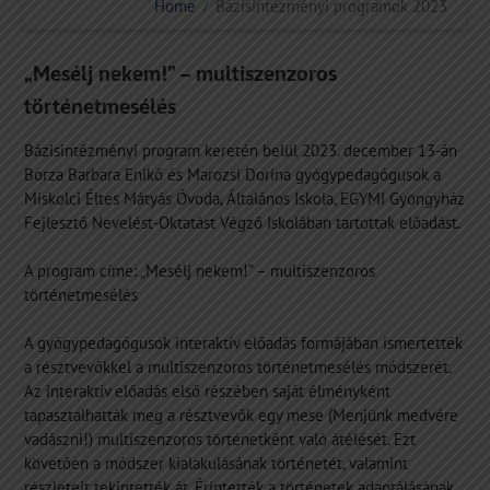
Home
Bázisintézményi programok 2023
„Mesélj nekem!” – multiszenzoros
történetmesélés
Bázisintézményi program keretén belül 2023. december 13-án
Borza Barbara Enikő és Marozsi Dorina gyógypedagógusok a
Miskolci Éltes Mátyás Óvoda, Általános Iskola, EGYMI Gyöngyház
Fejlesztő Nevelést-Oktatást Végző Iskolában tartottak előadást.
A program címe: „Mesélj nekem!” – multiszenzoros
történetmesélés
A gyógypedagógusok interaktív előadás formájában ismertették
a résztvevőkkel a multiszenzoros történetmesélés módszerét.
Az interaktív előadás első részében saját élményként
tapasztalhatták meg a résztvevők egy mese (Menjünk medvére
vadászni!) multiszenzoros történetként való átélését. Ezt
követően a módszer kialakulásának történetét, valamint
részleteit tekintették át. Érintették a történetek adaptálásának