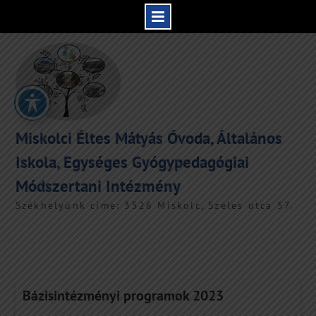
Skip
to
content
Miskolci Éltes Mátyás Óvoda, Általános
Iskola, Egységes Gyógypedagógiai
Módszertani Intézmény
Székhelyünk címe: 3526 Miskolc, Szeles utca 57.
Bázisintézményi programok 2023