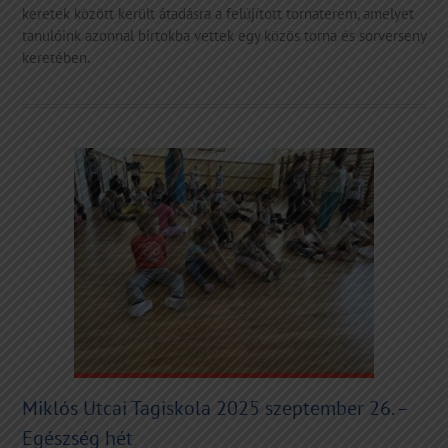
keretek között került átadásra a felújított tornaterem, amelyet
tanulóink azonnal birtokba vettek egy közös torna és sorverseny
keretében.
Miklós Utcai Tagiskola 2025 szeptember 26. –
Egészség hét