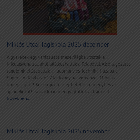
Miklós Utcai Tagiskola 2025 december
A gyerekek egy varázslatos mesevilágba utaztak a
Mikulásvonattal, ahol találkozhattak a Télapóval. Alsó tagozatos
tanulóink ellátogattak a Tudomány és Technika Házába a
Supersum Közhasznú Alapítvány hagyományos Mikulás
ünnepségére! Köszönjük a felejthetetlen élményt és az
ajándékokat! Iskolánkban meggyújtottuk a II. adventi
Bővebben…
Miklós Utcai Tagiskola 2025 november