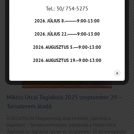
Tel.: 30/ 754-5275
2026. JÚLIUS 8.----------9:00-13:00
2026. JÚLIUS 22.--------9:00-13:00
2026. AUGUSZTUS 5.----9:00-13:00
2026. AUGUSZTUS 19.--9:00-13:00
Miklós Utcai Tagiskola 2025 szeptember 29. –
Tornaterem átadó
A DECATHLON Magyarország által hirdetett „Sportból a
legtöbbet – Tornateremfelújítás” pályázatát a Miklós Utcai
Tagóvoda és Tagiskola nyerte el. Szeptember 29-én ünnepélyes