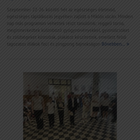
Szeptember 22-26. közötti hét az egészséges életmód,
egészséges táplálkozás jegyében zajlott a Miklós utcán. Minden
nap más programon vehettek részt tanulóink; reggeli torna,
megismerkedtek különböző gyógynövényekkel, gyümölcsöket
és zöldségeket kóstoltak, plakátot készítettek, emellett felső
tagozatos diákok foci és pingpong bajnokságon
Bővebben…