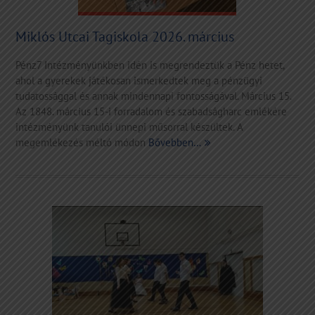
Miklós Utcai Tagiskola 2026. március
Pénz7 Intézményünkben idén is megrendeztük a Pénz hetet,
ahol a gyerekek játékosan ismerkedtek meg a pénzügyi
tudatossággal és annak mindennapi fontosságával. Március 15.
Az 1848. március 15-i forradalom és szabadságharc emlékére
intézményünk tanulói ünnepi műsorral készültek. A
megemlékezés méltó módon
Bővebben…