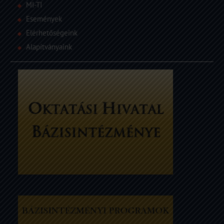
MI-TI
Események
Elérhetőségeink
Alapítványaink