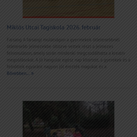
Miklós Utcai Tagiskola 2026. február
Farsang A farsangi mulatságon a gyermekek ötletesebbnél
ötletesebb jelmezekbe öltözve vettek részt a jelmezes
felvonuláson, amely során mindenki megcsodálhatta a kreatív
megoldásokat. A jó hangulat egész nap kitartott, a gyerekek és a
felnőttek egyaránt nagyon jól érezték magukat és a
Bővebben…