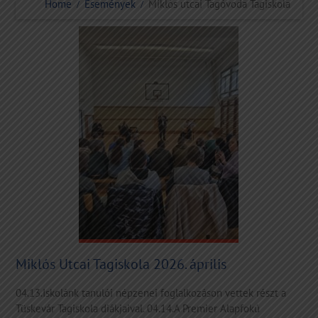
Home
Események
Miklós utcai Tagóvoda Tagiskola
Miklós Utcai Tagiskola 2026. április
04.13.Iskolánk tanulói népzenei foglalkozáson vettek részt a
Tüskevár Tagiskola diákjaival. 04.14.A Premier Alapfokú