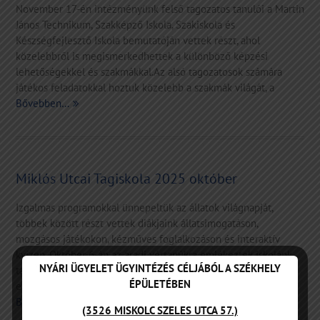
November 17-én intézményünk felső tagozatos tanulói a Martin
János Technikum, Szakképző Iskola, Szakiskola és
Készségfejlesztő Iskola bemutatóján vettek részt, ahol
közelebbről is megismerkedhettek a különböző képzési
lehetőségekkel és szakmákkal.Az alsó tagozatosok számára
játékos feladatokkal hoztuk közelebb a szakmák világát, a
Bővebben…
Miklós Utcai Tagiskola 2025 október
Izgalmas programokkal ünnepeltük az állatok világnapját,
többek között részt vettek diákjaink állatsimogatáson,
mozgásos játékokon, kézműves foglalkozáson és interaktív
kvízen. Október 6-án az aradi vértanúkra emlékeztek iskolánk
NYÁRI ÜGYELET ÜGYINTÉZÉS CÉLJÁBÓL A SZÉKHELY
tanulói. Iskolánk közössége az 1956-os forradalom hőseire
ÉPÜLETÉBEN
emlékezett. Diákjaink ünnepi műsorban idézték fel a
Bővebben…
(3526 MISKOLC SZELES UTCA 57.)