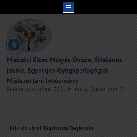
Skip
to
content
Miskolci Éltes Mátyás Óvoda, Általános
Iskola, Egységes Gyógypedagógiai
Módszertani Intézmény
Székhelyünk címe: 3526 Miskolc, Szeles utca 57.
Miklós utcai Tagóvoda Tagiskola