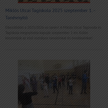
Miklós Utcai Tagiskola 2025 szeptember 1. –
Tanévnyitó
Elkezdődött a 2025/2026-os tanév! A Miklós Utcai Tagóvoda és
Tagiskola megnyitotta kapuját szeptember 1-én. Külön
köszöntjük az első osztályos tanulóinkat és óvodásainkat!