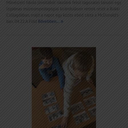
Művészeti Iskola jóvoltából iskolánk felső tagozatos tanulói egy
izgalmas múzeumpedagógiai kiránduláson vettek részt a Bükki
Csillagdában, majd a napot egy közös ebéd zárta a McDonald’s-
ban. 04.22.A Föld
Bővebben…