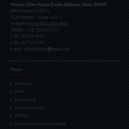
Miskolci Éltes Mátyás Óvoda, Általános Iskola, EGYMI
OM azonosító:
038471
3526 Miskolc, Szeles utca 57.
Térképen:
https://bit.ly/2SwxRjX
Telefon:
(+36) 30/754-5275
(+36) 30/756-4010
(+36) 30/754-5298
e
-mail:
eltesmiskolc
@
gmail.com
Menü
Kezdőlap
Hírek
Egységeink
Dokumentumok
KRÉTA
Bázisintézményi programok