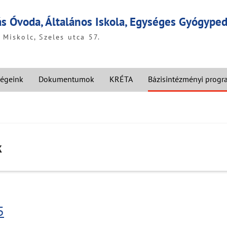
ás Óvoda, Általános Iskola, Egységes Gyógyp
Miskolc, Szeles utca 57.
égeink
Dokumentumok
KRÉTA
Bázisintézményi prog
k
5