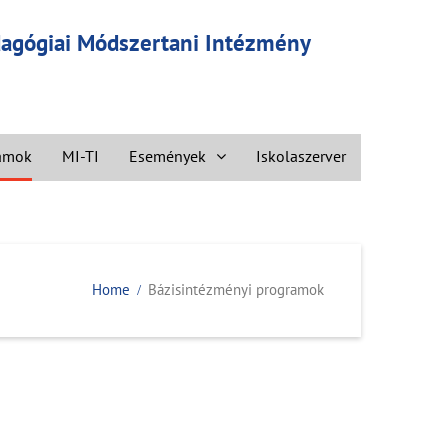
edagógiai Módszertani Intézmény
ramok
MI-TI
Események
Iskolaszerver
Home
Bázisintézményi programok