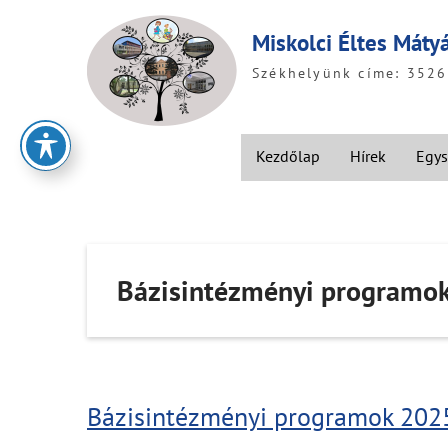
Skip
to
Miskolci Éltes Máty
content
Székhelyünk címe: 3526 
Kezdőlap
Hírek
Egys
Bázisintézményi programo
Bázisintézményi programok 202