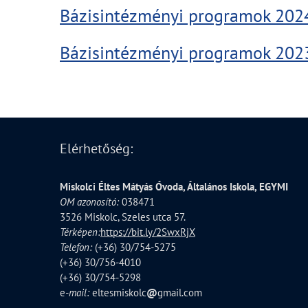
Bázisintézményi programok 202
Bázisintézményi programok 202
Elérhetőség:
Miskolci Éltes Mátyás Óvoda, Általános Iskola, EGYMI
OM azonosító:
038471
3526 Miskolc, Szeles utca 57.
Térképen:
https://bit.ly/2SwxRjX
Telefon:
(+36) 30/754-5275
(+36) 30/756-4010
(+36) 30/754-5298
e
-mail:
eltesmiskolc
@
gmail.com