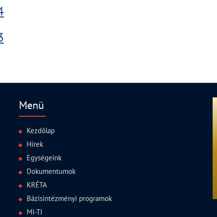
4
3
Menü
Kezdőlap
Hírek
Egységeink
Dokumentumok
KRÉTA
Bázisintézményi programok
MI-TI