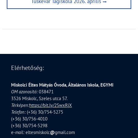
Next
Tüskevár Tagiskola 2026. április
post:
Elérhetőség:
Miskolci Éltes Mátyás Óvoda, Általános Iskola, EGYMI
OM azonosító:
038471
3526 Miskolc, Szeles utca 57.
Térképen:
https://bit.ly/2SwxRjX
Telefon:
(+36) 30/754-5275
(+36) 30/756-4010
(+36) 30/754-5298
e
-mail:
eltesmiskolc
@
gmail.com