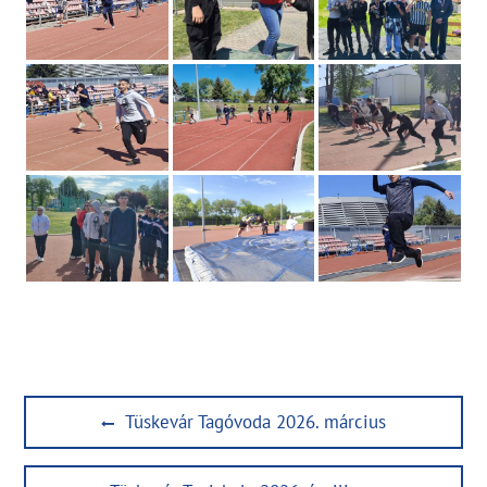
Bejegyzés
Previous
Tüskevár Tagóvoda 2026. március
navigáció
post: