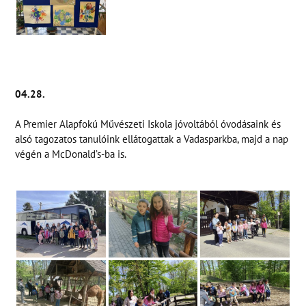
NYÁRI ÜGYELET ÜGYINTÉZÉS CÉLJÁBÓL A SZÉKHELY
ÉPÜLETÉBEN
(3526 MISKOLC SZELES UTCA 57.)
04.28.
Tel.: 30/ 754-5275
A Premier Alapfokú Művészeti Iskola jóvoltából óvodásaink és
2026. JÚLIUS 8.----------9:00-13:00
alsó tagozatos tanulóink ellátogattak a Vadasparkba, majd a nap
végén a McDonald’s-ba is.
2026. JÚLIUS 22.--------9:00-13:00
2026. AUGUSZTUS 5.----9:00-13:00
2026. AUGUSZTUS 19.--9:00-13:00