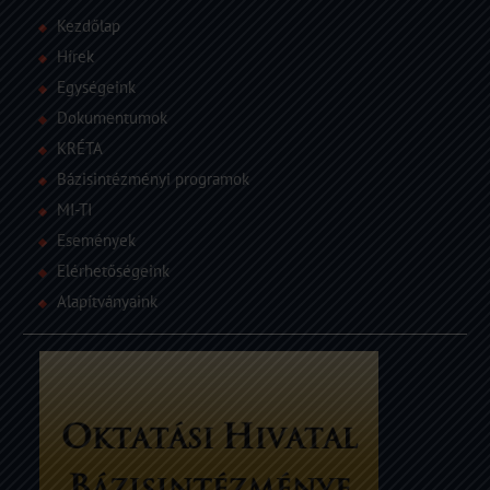
Kezdőlap
Hírek
Egységeink
Dokumentumok
KRÉTA
Bázisintézményi programok
MI-TI
Események
Elérhetőségeink
Alapítványaink