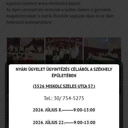
együttes kiemelt arany minősítést kapott.
Az ilyen szereplések nemcsak a tudást, hanem a gyerekek
magabiztosságát is építik. Büszkék vagyunk rájuk és az őket
felkészítő kolléganőnkre!
NYÁRI ÜGYELET ÜGYINTÉZÉS CÉLJÁBÓL A SZÉKHELY
ÉPÜLETÉBEN
(3526 MISKOLC SZELES UTCA 57.)
Tel.: 30/ 754-5275
2026. JÚLIUS 8.----------9:00-13:00
2026. JÚLIUS 22.--------9:00-13:00