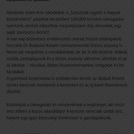
Hatalmas öröm érte iskolánkat: a „Szépítsük együtt a magyar
köznevelést!” pályázat keretében 100.000 forintos támogatást
nyertünk, amiből elkezdtük megvalósítani régi álmunkat, egy
saját szenzoros kertet!
A mai nap különösen emlékezetes marad, hiszen ellátogatott
hozzánk Dr. Balatoni Katalin miniszterelnöki biztos asszony is.
Nemcsak megnézte a munkálatokat, de be is állt közénk: diákok,
szülők, pedagógusok és a biztos asszony vállvetve ültették el az
új lakókat – rózsákat, illatos fűszernövényeket, virágokat és kis
fácskákat.
A gyerekek kreativitása is sziklakertbe került: az általuk festett
színes kavicsok mostantól a kertünket és az új kavicshomokozót
díszítik.
Köszönjük a támogatást és mindenkinek a segítséget, aki részt
vett ebben a közös alkotásban! A kertünk nemcsak szebb lett,
hanem egy igazi közösségi élménnyel is gazdagodtunk.