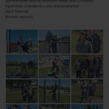
szervezésében atlétika versenyen vettek részt a Miskolci
Egyetemen. Gratulálunk a szép teljesítményhez!
Hajrá Tüskevár!
Büszkék vagyunk!