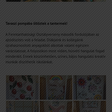
Tavaszi pompába öltöztek a tantermek!
A Fenntarthatósági Osztályverseny második fordulójában az
ajtódíszítés volt a feladat. Diákjaink és kollégáink
újrahasznosított anyagokból alkottak valami egészen
varázslatosat. A folyosókon most vidám, húsvéti hangulat fogad
mindenkit. Ennek köszönhetően, színes, bájos hangulatú kreatív
munkák díszíthetik iskolánkat.