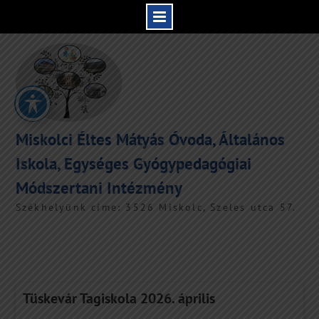
Skip
to
content
Miskolci Éltes Mátyás Óvoda, Általános
Iskola, Egységes Gyógypedagógiai
Módszertani Intézmény
Székhelyünk címe: 3526 Miskolc, Szeles utca 57.
Tüskevár Tagiskola 2026. április