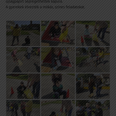
újságpapírt sepregethettek kapura.
A gyerekek élvezték a mókás, színes feladatokat.