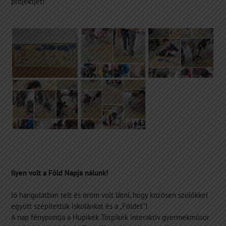
projektjét!
Ilyen volt a Föld Napja nálunk!
Jó hangulatban telt és öröm volt látni, hogy közösen szülőkkel
együtt szépítettük iskolánkat és a „Földet”!
A nap fénypontja a Hupikék Törpikék interaktív gyermekműsor