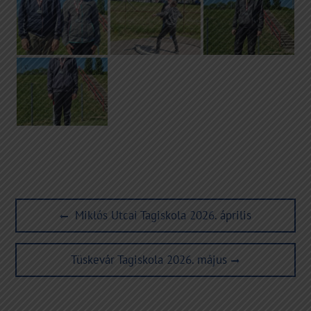
Bejegyzés
Previous
Miklós Utcai Tagiskola 2026. április
navigáció
post:
Next
Tüskevár Tagiskola 2026. május
post: