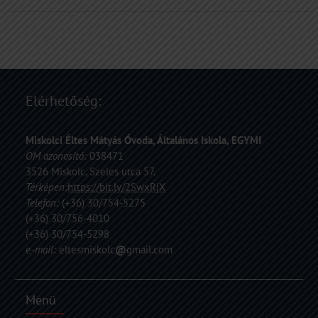
Elérhetőség:
Miskolci Éltes Mátyás Óvoda, Általános Iskola, EGYMI
OM azonosító:
038471
3526 Miskolc, Szeles utca 57.
Térképen:
https://bit.ly/2SwxRjX
Telefon:
(+36) 30/754-5275
(+36) 30/756-4010
(+36) 30/754-5298
e
-mail:
eltesmiskolc
@
gmail.com
Menü