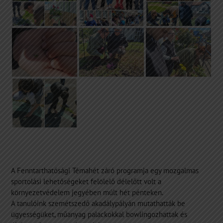
A Fenntarthatósági Témahét záró programja egy mozgalmas
sportolási lehetőségeket felölelő délelőtt volt a
környezetvédelem jegyében múlt hét pénteken.
A tanulóink szemétszedő akadálypályán mutathatták be
ügyességüket, műanyag palackokkal bowlingozhattak és