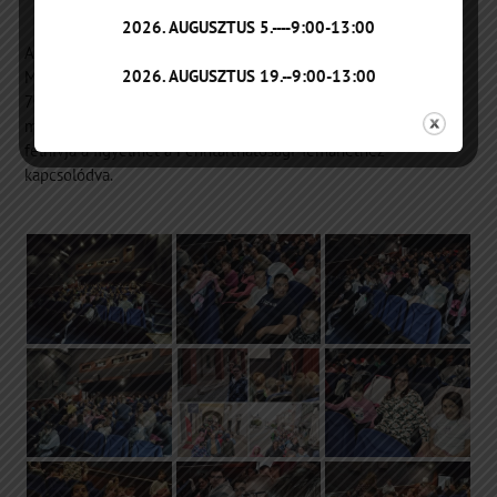
2026. AUGUSZTUS 5.----9:00-13:00
Az
ÉFOÉSZ Miskolc
szervezésében moziban voltunk a
2026. AUGUSZTUS 19.--9:00-13:00
Művészetek házában.
70 tanulónk nézhette meg Az erdő kapitánya című klasszikus
magyar rajzfilmet, mely a környezetvédelem fontosságára is
felhívja a figyelmet a Fenntarthatósági Témahéthez
kapcsolódva.