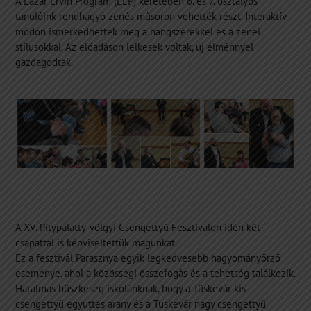
A Lázár Ervin Program (LEP) keretében 6. és 7. osztályos
tanulóink rendhagyó zenés műsoron vehették részt. Interaktív
módon ismerkedhettek meg a hangszerekkel és a zenei
stílusokkal. Az előadáson lelkesek voltak, új élménnyel
gazdagodtak.
A XV. Pitypalatty-völgyi Csengettyű Fesztiválon idén két
csapattal is képviseltettük magunkat.
Ez a fesztivál Parasznya egyik legkedvesebb hagyományőrző
eseménye, ahol a közösségi összefogás és a tehetség találkozik.
Hatalmas büszkeség iskolánknak, hogy a Tüskevár kis
csengettyű együttes arany és a Tüskevár nagy csengettyű