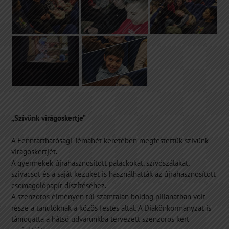
„Szívünk virágoskertje”
A Fenntarthatósági Témahét keretében megfestettük szívünk
virágoskertjét.
A gyermekek újrahasznosított palackokat, szívószálakat,
szivacsot és a saját kezüket is használhatták az újrahasznosított
csomagolópapír díszítéséhez.
A szenzoros élményen túl számtalan boldog pillanatban volt
része a tanulóknak a közös festés által. A Diákönkormányzat is
támogatta a hátsó udvarunkba tervezett szenzoros kert