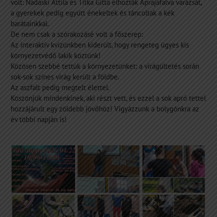
volt: Nádaski Attila és Titka Gitta elhozták Aprajafalva varázsát,
a gyerekek pedig együtt énekeltek és táncoltak a kék
barátainkkal.
De nem csak a szórakozásé volt a főszerep:
Az interaktív kvízünkben kiderült, hogy rengeteg ügyes kis
környezetvédő lakik köztünk!
Közösen szebbé tettük a környezetünket: a virágültetés során
sok-sok színes virág került a földbe.
Az aszfalt pedig megtelt élettel.
Köszönjük mindenkinek, aki részt vett, és ezzel a sok apró tettel
hozzájárult egy zöldebb jövőhöz! Vigyázzunk a bolygónkra az
év többi napján is!