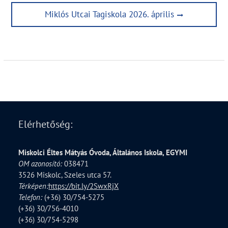
Next
Miklós Utcai Tagiskola 2026. április
post:
Elérhetőség:
Miskolci Éltes Mátyás Óvoda, Általános Iskola, EGYMI
OM azonosító:
038471
3526 Miskolc, Szeles utca 57.
Térképen:
https://bit.ly/2SwxRjX
Telefon:
(+36) 30/754-5275
(+36) 30/756-4010
(+36) 30/754-5298