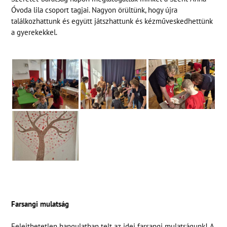
Óvoda lila csoport tagjai. Nagyon örültünk, hogy újra
találkozhattunk és együtt játszhattunk és kézműveskedhettünk
a gyerekekkel.
NYÁRI ÜGYELET ÜGYINTÉZÉS CÉLJÁBÓL A SZÉKHELY
ÉPÜLETÉBEN
(3526 MISKOLC SZELES UTCA 57.)
Tel.: 30/ 754-5275
2026. JÚLIUS 8.----------9:00-13:00
2026. JÚLIUS 22.--------9:00-13:00
2026. AUGUSZTUS 5.----9:00-13:00
2026. AUGUSZTUS 19.--9:00-13:00
Farsangi mulatság
Felejthetetlen hangulatban telt az idei farsangi mulatságunk! A