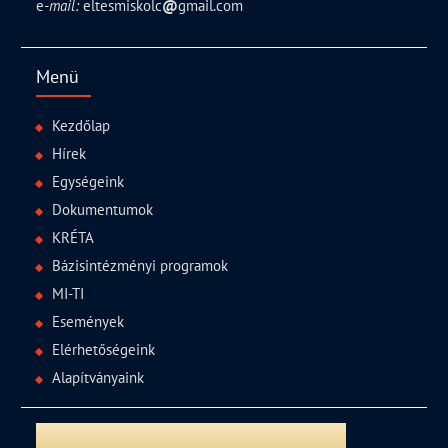
e
-mail:
eltesmiskolc
@
gmail.com
Menü
Kezdőlap
Hírek
Egységeink
Dokumentumok
KRÉTA
Bázisintézményi programok
MI-TI
Események
Elérhetőségeink
Alapítványaink