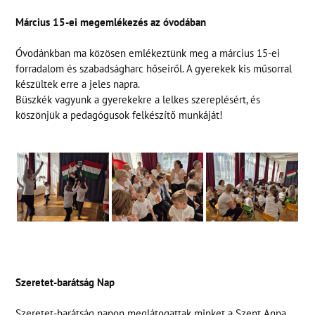
Március 15-ei megemlékezés az óvodában
Óvodánkban ma közösen emlékeztünk meg a március 15-ei
forradalom és szabadságharc hőseiről. A gyerekek kis műsorral
készültek erre a jeles napra.
Büszkék vagyunk a gyerekekre a lelkes szereplésért, és
köszönjük a pedagógusok felkészítő munkáját!
Szeretet-barátság Nap
Szeretet-barátság napon meglátogattak minket a Szent Anna