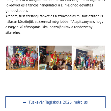
jókedvről és a táncos hangulatról a Diri-Dongó együttes
gondoskodott.
A finom, friss farsangi fánkot és a színvonalas műsort ezúton is
hálásan köszönjük a „Szeresd még jobban” Alapítványnak, hogy
a nagylelkű támogatásukkal hozzájárultak a rendezvény
sikeréhez.
Bejegyzés
Previous
Tüskevár Tagiskola 2026. március
navigáció
post: