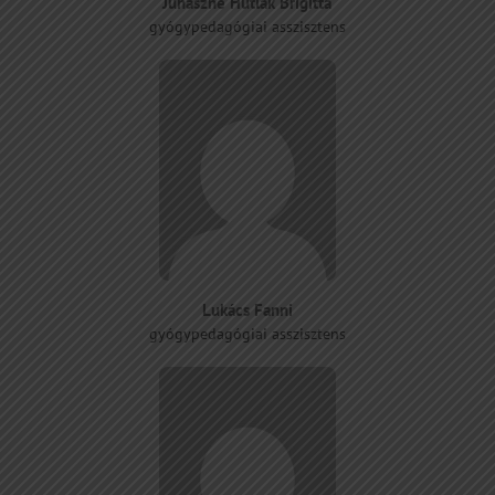
Juhászné Hutlák Brigitta
gyógypedagógiai asszisztens
Lukács Fanni
gyógypedagógiai asszisztens