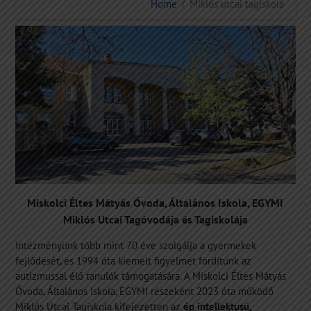
Home
Miklós utcai tagiskola
Miskolci Éltes Mátyás Óvoda, Általános Iskola, EGYMI
Miklós Utcai Tagóvodája és Tagiskolája
Intézményünk több mint 70 éve szolgálja a gyermekek
fejlődését, és 1994 óta kiemelt figyelmet fordítunk az
autizmussal élő tanulók támogatására. A Miskolci Éltes Mátyás
Óvoda, Általános Iskola, EGYMI részeként 2023 óta működő
Miklós Utcai Tagiskola kifejezetten az
ép intellektusú,