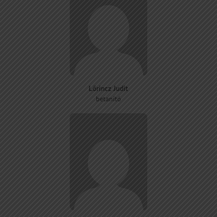
Lőrincz Judit
betanító