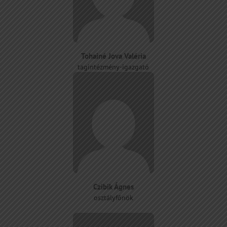
Tohainé Jova Valéria
tagintézmény-igazgató
Czibik Ágnes
osztályfőnök