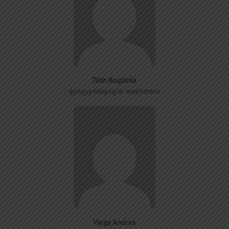
Tóth Boglárka
gyógypedagógiai asszisztens
Varga Andrea