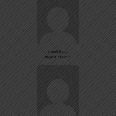
Emődi Beáta
napközis nevelő