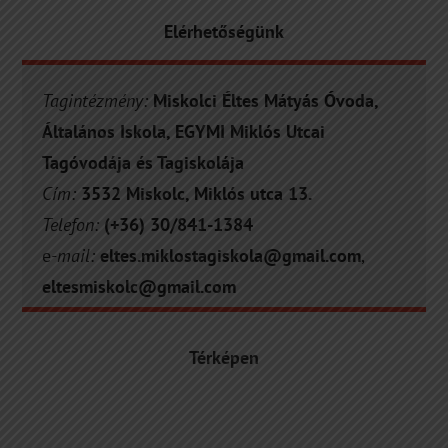
Elérhetőségünk
Tagintézmény:
Miskolci Éltes Mátyás Óvoda,
Általános Iskola, EGYMI Miklós Utcai
Tagóvodája és Tagiskolája
Cím:
3532 Miskolc, Miklós utca 13.
Telefon:
(+36) 30/841-1384
e
-mail:
eltes
.miklostagiskola@gmail.com
,
eltesmiskolc@gmail.com
Térképen