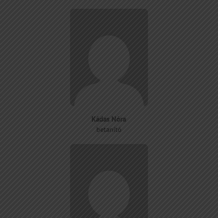
Kádas Nóra
betanító