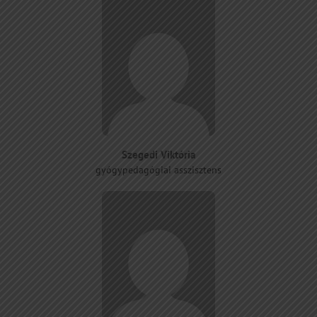
Szegedi Viktória
gyógypedagógiai asszisztens