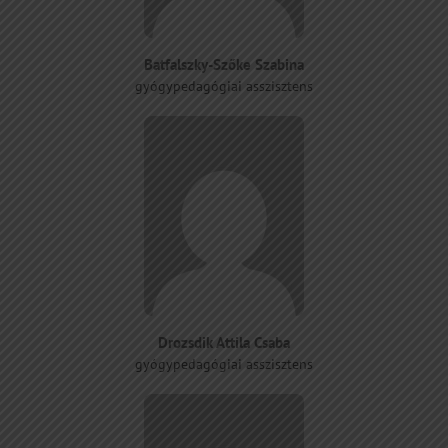
Batfalszky-Szőke Szabina
gyógypedagógiai asszisztens
Drozsdik Attila Csaba
gyógypedagógiai asszisztens