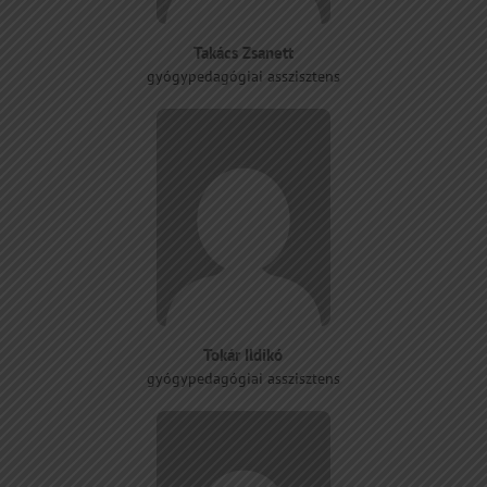
Takács Zsanett
gyógypedagógiai asszisztens
Tokár Ildikó
gyógypedagógiai asszisztens