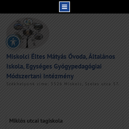
Skip
to
content
Miskolci Éltes Mátyás Óvoda, Általános
Iskola, Egységes Gyógypedagógiai
Módszertani Intézmény
Székhelyünk címe: 3526 Miskolc, Szeles utca 57.
Miklós utcai tagiskola