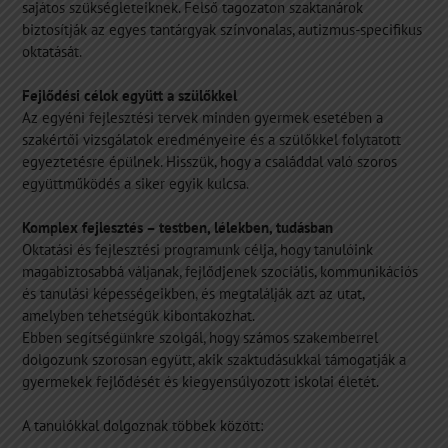
sajátos szükségleteiknek. Felső tagozaton szaktanárok
biztosítják az egyes tantárgyak színvonalas, autizmus-specifikus
oktatását.
Fejlődési célok együtt a szülőkkel
Az egyéni fejlesztési tervek minden gyermek esetében a
szakértői vizsgálatok eredményeire és a szülőkkel folytatott
egyeztetésre épülnek. Hisszük, hogy a családdal való szoros
együttműködés a siker egyik kulcsa.
Komplex fejlesztés – testben, lélekben, tudásban
Oktatási és fejlesztési programunk célja, hogy tanulóink
magabiztosabbá váljanak, fejlődjenek szociális, kommunikációs
és tanulási képességeikben, és megtalálják azt az utat,
amelyben tehetségük kibontakozhat.
Ebben segítségünkre szolgál, hogy számos szakemberrel
dolgozunk szorosan együtt, akik szaktudásukkal támogatják a
gyermekek fejlődését és kiegyensúlyozott iskolai életét.
A tanulókkal dolgoznak többek között: