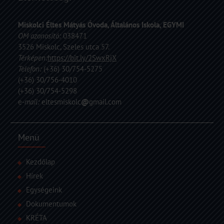
Miskolci Éltes Mátyás Óvoda, Általános Iskola, EGYMI
OM azonosító:
038471
3526 Miskolc, Szeles utca 57.
Térképen:
https://bit.ly/2SwxRjX
Telefon:
(+36) 30/754-5275
(+36) 30/756-4010
(+36) 30/754-5298
e
-mail:
eltesmiskolc
@
gmail.com
Menü
Kezdőlap
Hírek
Egységeink
Dokumentumok
KRÉTA