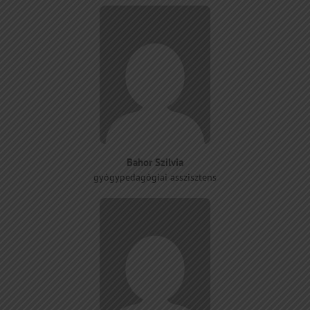
Bahor Szilvia
gyógypedagógiai asszisztens