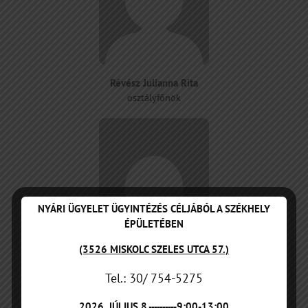
Révész Julianna Rita
osztályfőnök
NYÁRI ÜGYELET ÜGYINTÉZÉS CÉLJÁBÓL A SZÉKHELY
ÉPÜLETÉBEN
(3526 MISKOLC SZELES UTCA 57.)
Seremet Orsolya
Tel.: 30/ 754-5275
tartós távollét
2026. JÚLIUS 8.----------9:00-13:00