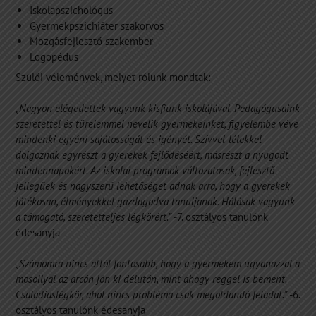
Iskolapszichológus
Gyermekpszichiáter szakorvos
Mozgásfejlesztő szakember
Logopédus
Szülői vélemények, melyet rólunk mondtak:
„Nagyon elégedettek vagyunk kisfiunk iskolájával. Pedagógusaink
szeretettel és türelemmel nevelik gyermekeinket, figyelembe véve
mindenki egyéni sajátosságát és igényét. Szívvel-lélekkel
dolgoznak egyrészt a gyerekek fejlődéséért, másrészt a nyugodt
mindennapokért. Az iskolai programok változatosak, fejlesztő
jellegűek és nagyszerű lehetőséget adnak arra, hogy a gyerekek
játékosan, élményekkel gazdagodva tanuljanak. Hálásak vagyunk
a támogató, szeretetteljes légkörért.”
-7. osztályos tanulónk
édesanyja
„Számomra nincs attól fontosabb, hogy a gyermekem ugyanazzal a
mosollyal az arcán jön ki délután, mint ahogy reggel is bement.
Családiaslégkör, ahol nincs probléma csak megoldandó feladat.”
-6.
osztályos tanulónk édesanyja