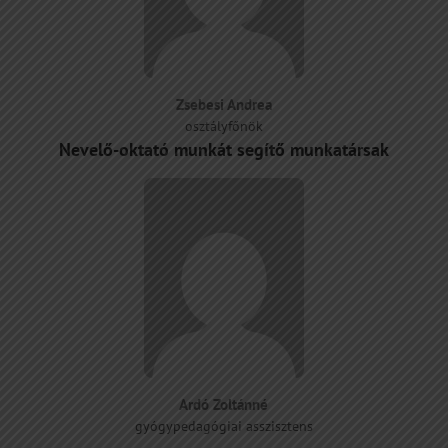
Zsebesi Andrea
osztályfőnök
Nevelő-oktató munkát segítő munkatársak
Ardó Zoltánné
gyógypedagógiai asszisztens