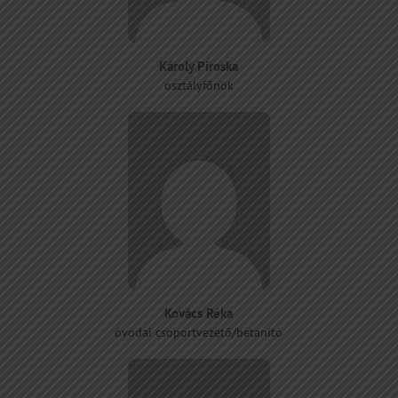
Károly Piroska
osztályfőnök
Kovács Réka
óvodai csoportvezető/betanító