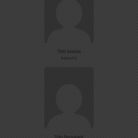
Tóth Andrea
betanító
Tóth Bernadett