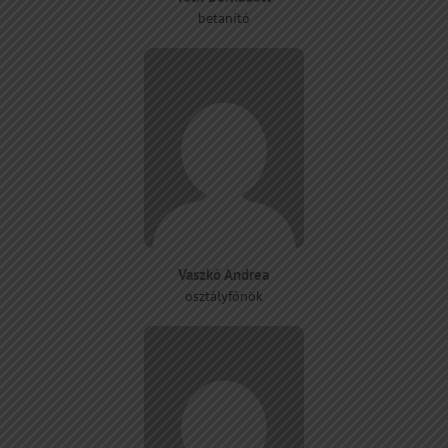
betanító
Vaszkó Andrea
osztályfőnök