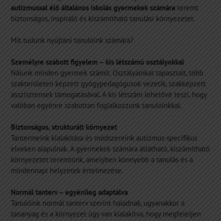
autizmussal élő általános iskolás gyermekek számára
teremt
biztonságos, inspiráló és kiszámítható tanulási környezetet.
Mit tudunk nyújtani tanulóink számára?
Személyre szabott figyelem – kis létszámú osztályokkal
Nálunk minden gyermek számít. Osztályainkat tapasztalt, több
szakterületen képzett gyógypedagógusok vezetik, szakképzett
asszisztensek támogatásával. A kis létszám lehetővé teszi, hogy
valóban egyénre szabottan foglalkozzunk tanulóinkkal.
Biztonságos, strukturált környezet
Tantermeink kialakítása és módszereink autizmus-specifikus
elveken alapulnak. A gyermekek számára átlátható, kiszámítható
környezetet teremtünk, amelyben könnyebb a tanulás és a
mindennapi helyzetek értelmezése.
Normál tanterv – egyénileg adaptálva
Tanulóink normál tanterv szerint haladnak, ugyanakkor a
tananyag és a környezet úgy van kialakítva, hogy megfeleljen