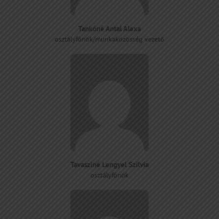
Tankóné Antal Alexa
osztályfőnök/munkaközösség vezető
Tavasziné Lengyel Szilvia
osztályfőnök