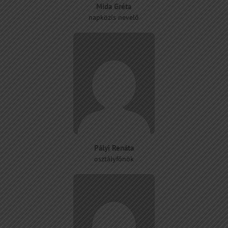
Mida Gréta
napközis nevelő
Pályi Renáta
osztályfőnök