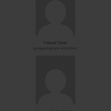
Friderák Tünde
gyógypedagógiai asszisztens