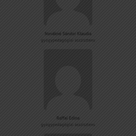
Novákné Sándor Klaudia
gyógypedagógiai asszisztens
Raffai Edina
gyógypedagógiai asszisztens