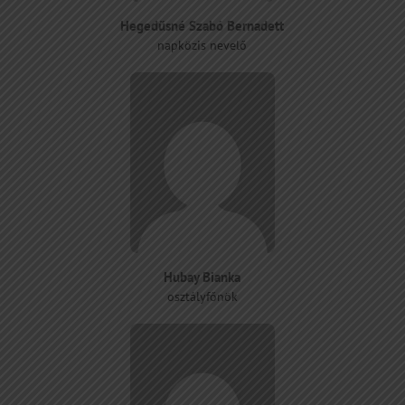
Hegedűsné Szabó Bernadett
napközis nevelő
Hubay Bianka
osztályfőnök