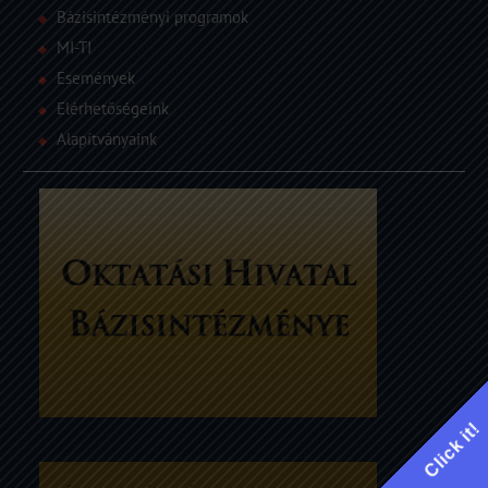
Bázisintézményi programok
MI-TI
Események
Elérhetőségeink
Alapítványaink
Click it!