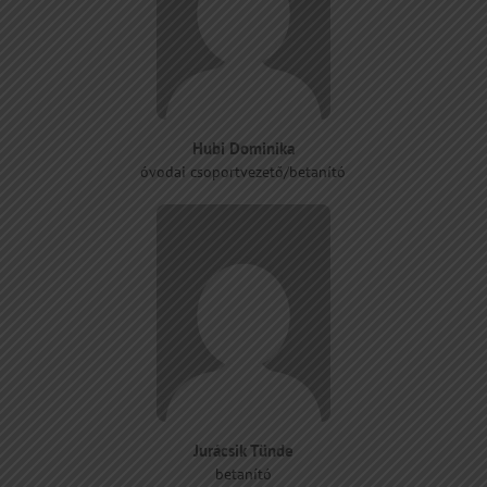
Hubi Dominika
óvodai csoportvezető/betanító
Jurácsik Tünde
betanító