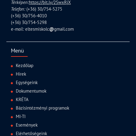
Térképen:
https://bit.ly/2SwxRjX
Telefon:
(+36) 30/754-5275
(+36) 30/756-4010
(+36) 30/754-5298
e
-mail:
eltesmiskolc
@
gmail.com
Menü
Kezdőlap
Hírek
Egységeink
Dokumentumok
KRÉTA
Bázisintézményi programok
MI-TI
Események
Elérhetőségeink