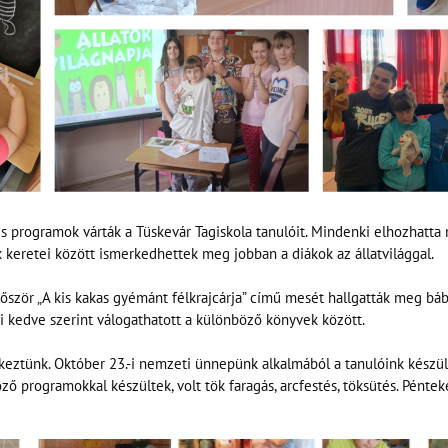
s programok várták a Tüskevár Tagiskola tanulóit. Mindenki elhozhatta m
 keretei között ismerkedhettek meg jobban a diákok az állatvilággal.
NYÁRI ÜGYELET ÜGYINTÉZÉS CÉLJÁBÓL A SZÉKHELY ÉPÜLETÉBEN
először „A kis kakas gyémánt félkrajcárja” című mesét hallgatták meg 
(3526 MISKOLC SZELES UTCA 57.)
i kedve szerint válogathatott a különböző könyvek között.
Tel.: 30/ 754-5275
ztünk. Október 23.-i nemzeti ünnepünk alkalmából a tanulóink készült
öző programokkal készültek, volt tök faragás, arcfestés, töksütés. Pénte
2026. JÚLIUS 8.----------9:00-13:00
2026. JÚLIUS 22.--------9:00-13:00