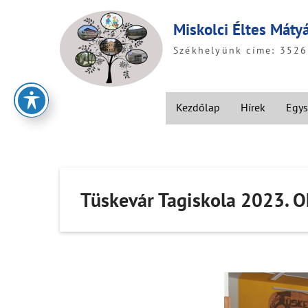
Skip
to
Miskolci Éltes Máty
content
Székhelyünk címe: 3526 
Kezdőlap
Hírek
Egys
Tüskevár Tagiskola 2023. O