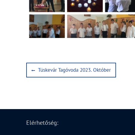
Bejegyzés
Previous
Tüskevár Tagóvoda 2023. Október
post:
navigáció
Elérhetőség: