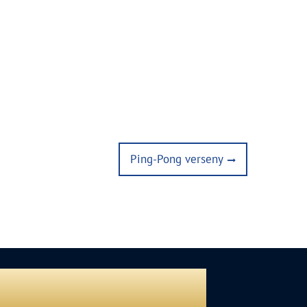
Next
Ping-Pong verseny
post: