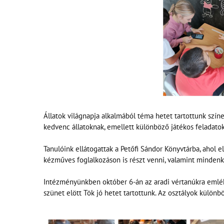
Állatok világnapja alkalmából téma hetet tartottunk színe
kedvenc állatoknak, emellett különböző játékos feladatok
Tanulóink ellátogattak a Petőfi Sándor Könyvtárba, ahol 
kézműves foglalkozáson is részt venni, valamint mindenk
Intézményünkben október 6-án az aradi vértanúkra emléke
szünet elött Tök jó hetet tartottunk. Az osztályok különb