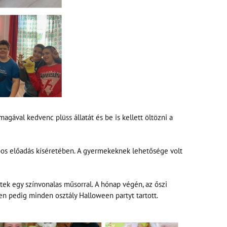
agával kedvenc plüss állatát és be is kellett öltözni a
bábos előadás kíséretében. A gyermekeknek lehetősége volt
ek egy színvonalas műsorral. A hónap végén, az őszi
ken pedig minden osztály Halloween partyt tartott.