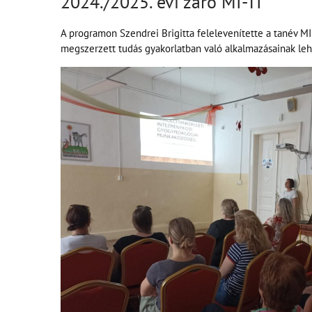
2024./2025. évi záró MI-TI
A programon Szendrei Brigitta felelevenítette a tanév MI
megszerzett tudás gyakorlatban való alkalmazásainak lehe