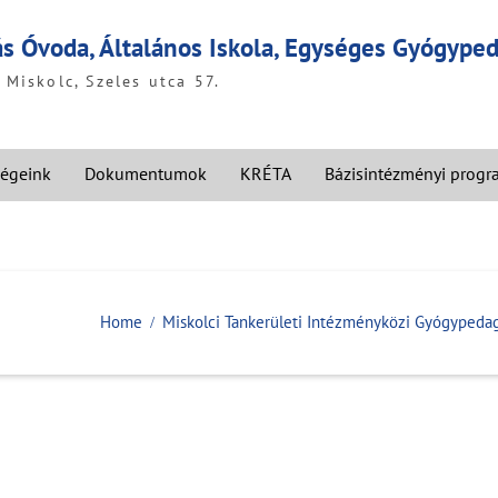
ás Óvoda, Általános Iskola, Egységes Gyógyp
Miskolc, Szeles utca 57.
égeink
Dokumentumok
KRÉTA
Bázisintézményi prog
Home
Miskolci Tankerületi Intézményközi Gyógyped