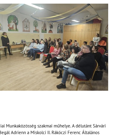
iai Munkaközösség szakmai műhelye. A délutánt Sárvári
egál Adrienn a Miskolci II. Rákóczi Ferenc Általános