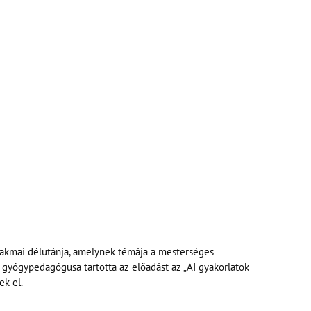
akmai délutánja, amelynek témája a mesterséges
a gyógypedagógusa tartotta az előadást az „AI gyakorlatok
k el.