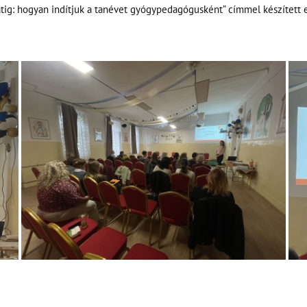
tig: hogyan indítjuk a tanévet gyógypedagógusként” címmel készített el
NYÁRI ÜGYELET ÜGYINTÉZÉS CÉLJÁBÓL A SZÉKHELY ÉPÜLETÉBEN
(3526 MISKOLC SZELES UTCA 57.)
Tel.: 30/ 754-5275
2026. JÚLIUS 8.----------9:00-13:00