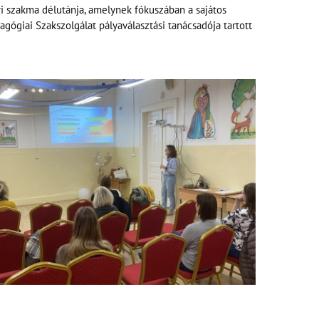
szakma délutánja, amelynek fókuszában a sajátos
ógiai Szakszolgálat pályaválasztási tanácsadója tartott