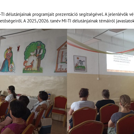
2026. JÚLIUS 22.--------9:00-13:00
-TI délutánjainak programjait prezentáció segítségével. A jelenlévők v
tőségeiről. A 2025./2026. tanév MI-TI délutánjainak témáiról javaslatok
2026. AUGUSZTUS 5.----9:00-13:00
2026. AUGUSZTUS 19.--9:00-13:00