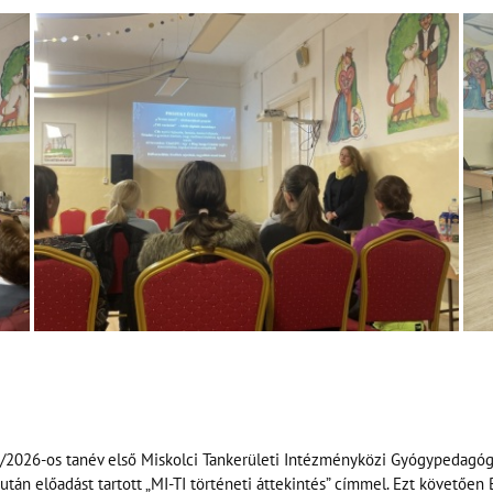
/2026-os tanév első Miskolci Tankerületi Intézményközi Gyógypedagóg
án előadást tartott „MI-TI történeti áttekintés” címmel. Ezt követően B