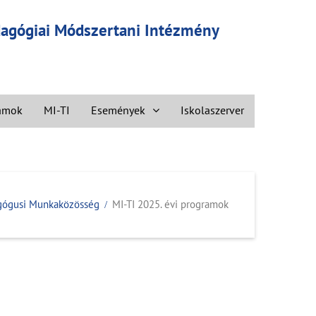
edagógiai Módszertani Intézmény
ramok
MI-TI
Események
Iskolaszerver
agógusi Munkaközösség
MI-TI 2025. évi programok