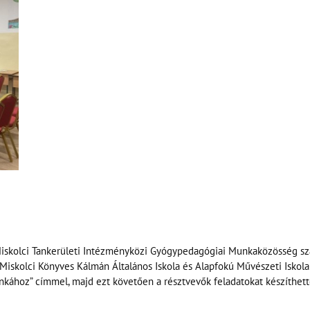
Miskolci Tankerületi Intézményközi Gyógypedagógiai Munkaközösség sz
 a Miskolci Könyves Kálmán Általános Iskola és Alapfokú Művészeti Iskol
hoz” címmel, majd ezt követően a résztvevők feladatokat készíthette