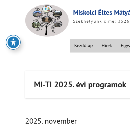
Skip
to
Miskolci Éltes Máty
content
Székhelyünk címe: 3526 
Kezdőlap
Hírek
Egys
MI-TI 2025. évi programok
2025. november