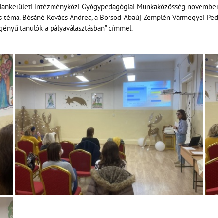
Tankerületi Intézményközi Gyógypedagógiai Munkaközösség novemberi 
lis téma. Bósáné Kovács Andrea, a Borsod-Abaúj-Zemplén Vármegyei Pedag
igényű tanulók a pályaválasztásban” címmel.