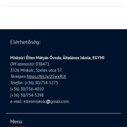
Elérhetőség:
Miskolci Éltes Mátyás Óvoda, Általános Iskola, EGYMI
OM azonosító:
038471
3526 Miskolc, Szeles utca 57.
Térképen:
https://bit.ly/2SwxRjX
Telefon:
(+36) 30/754-5275
(+36) 30/756-4010
(+36) 30/754-5298
e
-mail:
eltesmiskolc
@
gmail.com
Menü