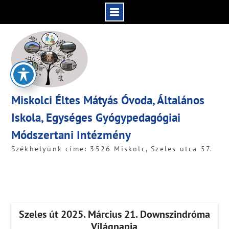
Skip
to
content
Miskolci Éltes Mátyás Óvoda, Általános
Iskola, Egységes Gyógypedagógiai
Módszertani Intézmény
Székhelyünk címe: 3526 Miskolc, Szeles utca 57.
Szeles út 2025. Március 21. Downszindróma
Világnapja