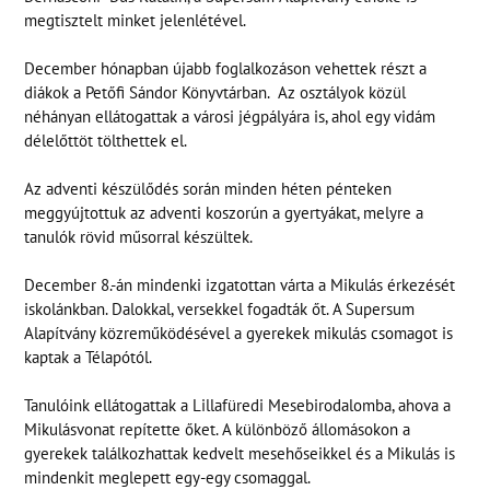
megtisztelt minket jelenlétével.
December hónapban újabb foglalkozáson vehettek részt a
diákok a Petőfi Sándor Könyvtárban. Az osztályok közül
néhányan ellátogattak a városi jégpályára is, ahol egy vidám
délelőttöt tölthettek el.
Az adventi készülődés során minden héten pénteken
meggyújtottuk az adventi koszorún a gyertyákat, melyre a
tanulók rövid műsorral készültek.
December 8.-án mindenki izgatottan várta a Mikulás érkezését
iskolánkban. Dalokkal, versekkel fogadták őt. A Supersum
Alapítvány közreműködésével a gyerekek mikulás csomagot is
kaptak a Télapótól.
Tanulóink ellátogattak a Lillafüredi Mesebirodalomba, ahova a
Mikulásvonat repítette őket. A különböző állomásokon a
gyerekek találkozhattak kedvelt mesehőseikkel és a Mikulás is
mindenkit meglepett egy-egy csomaggal.