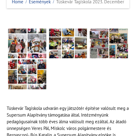
Home
Események
Tüskevár Tagiskola 2023. December
Tüskevár Tagiskola udvarán egy játszótér építése valósult meg a
Supersum Alapítvány támogatása által. Intézményünk
pedagógusainak több éves álma valósult meg ezáltal. Az átadó
ünnepségen Veres Pál, Miskolc város polgármestere és
Bernasconi- Bús Katalin, a Supersum Alapítvány elnöke is