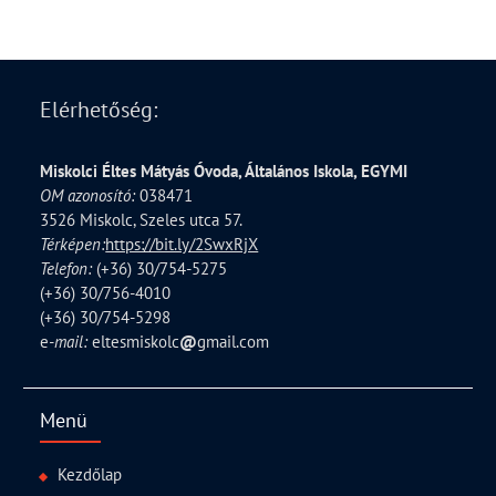
Elérhetőség:
Miskolci Éltes Mátyás Óvoda, Általános Iskola, EGYMI
OM azonosító:
038471
3526 Miskolc, Szeles utca 57.
Térképen:
https://bit.ly/2SwxRjX
Telefon:
(+36) 30/754-5275
(+36) 30/756-4010
(+36) 30/754-5298
e
-mail:
eltesmiskolc
@
gmail.com
Menü
Kezdőlap