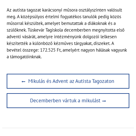
Az autista tagozat karácsonyi műsora osztályszinten valósult
meg. A középsúlyos értelmi fogyatékos tanulók pedig közös
műsorral készültek, amelyet bemutattak a diákoknak és a
szülőknek. Tüskevár Tagiskola decemberben megnyitotta első
adventi vásárát, amelyre intézményünk dolgozói lelkesen
készítették a különböző kézműves tárgyakat, díszeket. A
bevétel összege: 172.525 Ft, amelyért nagyon hálásak vagyunk
a támogatóinknak.
Bejegyzés
Previous
Mikulás és Advent az Autista Tagozaton
navigáció
post:
Next
Decemberben vártuk a mikulást
post: