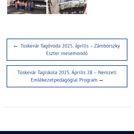
Bejegyzés
Previous
Tüskevár Tagóvoda 2025. április – Zámborszky
navigáció
post:
Eszter mesemondó
Next
Tüskevár Tagiskola 2025. Április 28 – Nemzeti
post:
Emlékezetpedagógiai Program