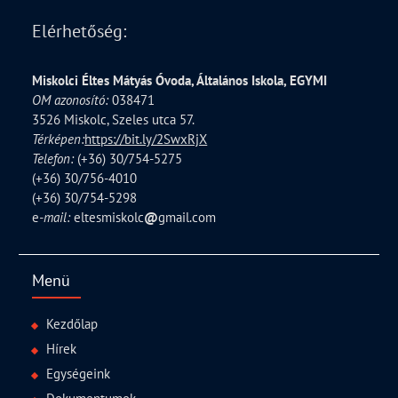
Elérhetőség:
Miskolci Éltes Mátyás Óvoda, Általános Iskola, EGYMI
OM azonosító:
038471
3526 Miskolc, Szeles utca 57.
Térképen:
https://bit.ly/2SwxRjX
Telefon:
(+36) 30/754-5275
(+36) 30/756-4010
(+36) 30/754-5298
e
-mail:
eltesmiskolc
@
gmail.com
Menü
Kezdőlap
Hírek
Egységeink