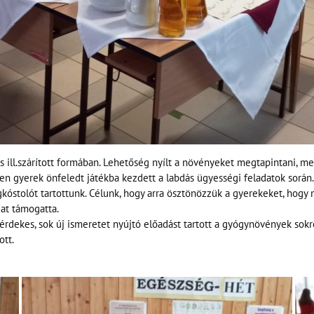
ill.szárított formában. Lehetőség nyílt a növényeket megtapintani, me
den gyerek önfeledt játékba kezdett a labdás ügyességi feladatok során.
stolót tartottunk. Célunk, hogy arra ösztönözzük a gyerekeket, hogy 
at támogatta.
érdekes, sok új ismeretet nyújtó előadást tartott a gyógynövények sokr
ott.