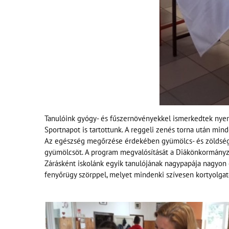
Tanulóink gyógy- és fűszernövényekkel ismerkedtek nyers 
Sportnapot is tartottunk. A reggeli zenés torna után min
Az egészség megőrzése érdekében gyümölcs- és zöldségkó
gyümölcsöt. A program megvalósítását a Diákönkormányz
Zárásként iskolánk egyik tanulójának nagypapája nagyon 
fenyőrügy szörppel, melyet mindenki szívesen kortyolgat