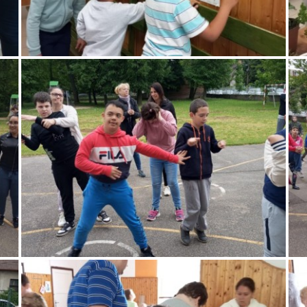
NYÁRI ÜGYELET ÜGYINTÉZÉS CÉLJÁBÓL A SZÉKHELY ÉPÜLETÉBEN
(3526 MISKOLC SZELES UTCA 57.)
Tel.: 30/ 754-5275
2026. JÚLIUS 8.----------9:00-13:00
2026. JÚLIUS 22.--------9:00-13:00
2026. AUGUSZTUS 5.----9:00-13:00