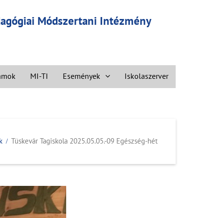
edagógiai Módszertani Intézmény
ramok
MI-TI
Események
Iskolaszerver
k
Tüskevár Tagiskola 2025.05.05.-09 Egészség-hét