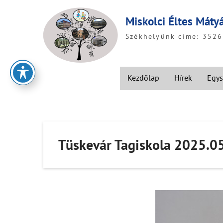
Skip
to
Miskolci Éltes Máty
content
Székhelyünk címe: 3526 
Kezdőlap
Hírek
Egys
Tüskevár Tagiskola 2025.0