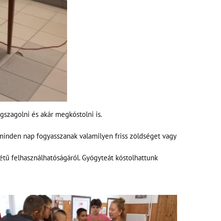
gszagolni és akár megkóstolni is.
minden nap fogyasszanak valamilyen friss zöldséget vagy
étű felhasználhatóságáról. Gyógyteát kóstolhattunk